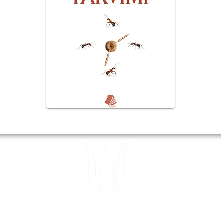
 15
Divanyolu
 32
Sultanahm
 49