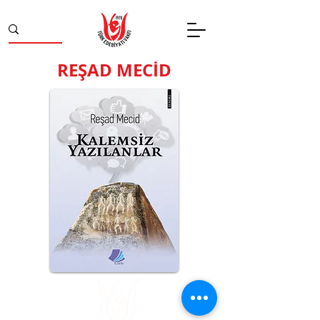
REŞAD MECİD
Divanyolu
Tel:
(212) 526 16 15
Caddesi, Nu: 14,
(212) 527 50 32
Sultanahmet /
Fax:
(212) 513 77