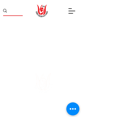
Divanyolu
Tel:
(212) 526 16 15
Caddesi, Nu: 14,
(212) 527 50 32
Sultanahmet /
Fax:
(212) 513 77
İstanbul
49
~