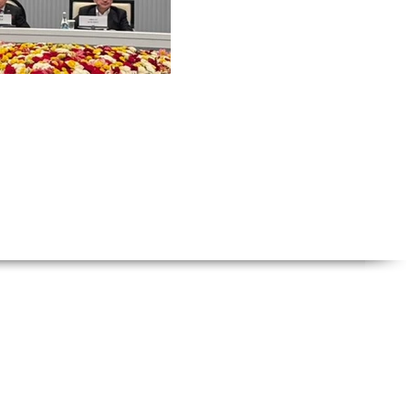
 Caddesi, Nu: 14,
et / İstanbul