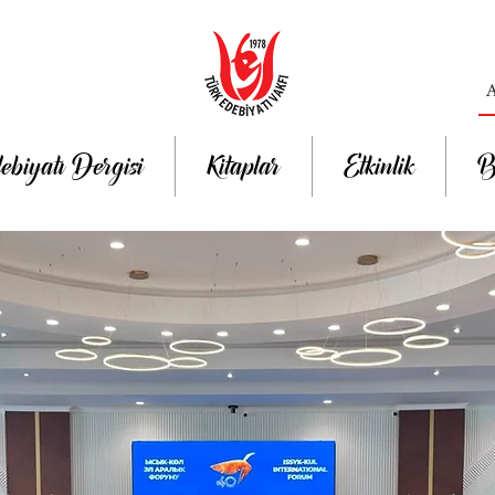
ebiyatı Dergisi
Kitaplar
Etkinlik
B