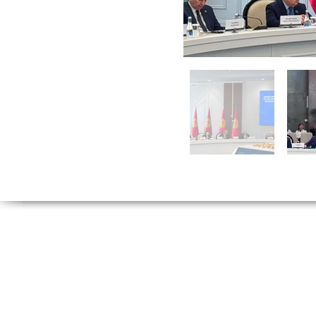
Tel:
(212) 526 16
(212) 527 50
Fax: (212) 513 77