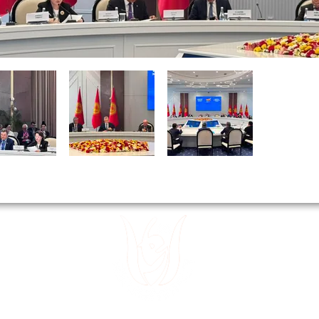
 15
Divanyolu
 32
Sultanahm
 49