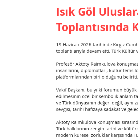
Isık Göl Ulusl
Toplantısında 
19 Haziran 2026 tarihinde Kırgız Cumhu
toplantılarıyla devam etti. Türk Kültü
Profesör Aktoty Raimkulova konuşması
insanlarını, diplomatları, kültür temsil
platformlarından biri olduğunu belirtti
Vakıf Başkanı, bu yılki forumun büyü
edilmesinin özel bir sembolik anlam ta
ve Türk dünyasının değeri değil, aynı z
sevgisi, tarihi hafızaya sadakat ve gel
Aktoty Raimkulova konuşması sırasında 
Türk halklarının zengin tarihi ve kültür
modern küresel zorluklar karşısında Tür