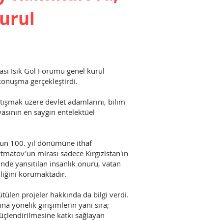
urul
ası Isık Göl Forumu genel kurul
 konuşma gerçekleştirdi.
ışmak üzere devlet adamlarını, bilim
fyasının en saygın entelektüel
un 100. yıl dönümüne ithaf
ytmatov'un mirası sadece Kırgızistan'ın
inde yansıtılan insanlık onuru, vatan
liğini korumaktadır.
tülen projeler hakkında da bilgi verdi.
na yönelik girişimlerin yanı sıra;
güçlendirilmesine katkı sağlayan