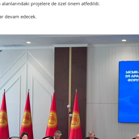
m alanlarındaki projelere de özel önem atfedildi.
dar devam edecek.