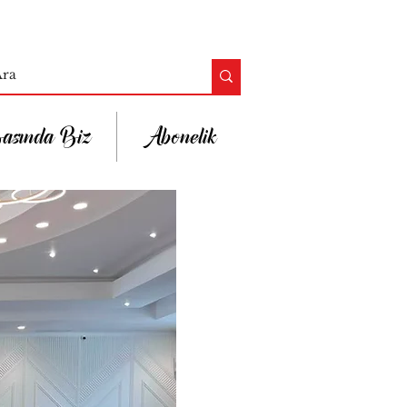
asında Biz
Abonelik