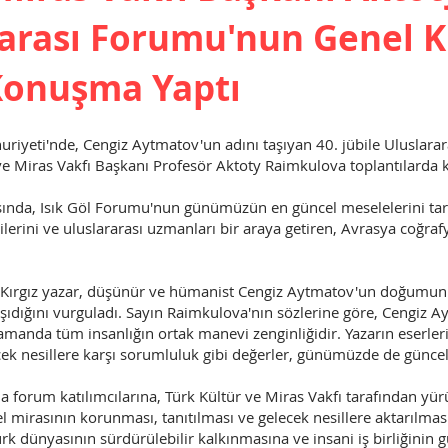
ararası Forumu'nun Genel K
Konuşma Yaptı
riyeti'nde, Cengiz Aytmatov'un adını taşıyan 40. jübile Uluslarar
r ve Miras Vakfı Başkanı Profesör Aktoty Raimkulova toplantılarda
nda, Isık Göl Forumu'nun günümüzün en güncel meselelerini tart
cilerini ve uluslararası uzmanları bir araya getiren, Avrasya coğra
.
k Kırgız yazar, düşünür ve hümanist Cengiz Aytmatov'un doğumun
şıdığını vurguladı. Sayın Raimkulova'nın sözlerine göre, Cengiz A
amanda tüm insanlığın ortak manevi zenginliğidir. Yazarın eserler
ecek nesillere karşı sorumluluk gibi değerler, günümüzde de güncel
forum katılımcılarına, Türk Kültür ve Miras Vakfı tarafından yürü
el mirasının korunması, tanıtılması ve gelecek nesillere aktarılması
k dünyasının sürdürülebilir kalkınmasına ve insani iş birliğinin 