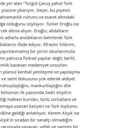
nde yer alan "Turgut Çavuş yahut Türk
n yüzüne çıkarıyor. Geçer, bu piyesin
 kahramanlık ruhunu ve esaret altındaki
elge olduğunu söylüyor. Türker Eroğlu ise
cek altına alıyor. Eroğlu; abdalların
rklı adlarla anıldıklarını belirterek Türk
uklarını ifade ediyor. Efrasim Yıldırım,
ayınlanmamış bir şiirini okurlarımızla
in yalnızca fiziksel yapılar değil; tarihî,
 kimlik kazanan medeniyet unsurları
 plansız kentsel yenileşme ve yapılaşma
e ve semt dokusunu yok ederek aidiyet
ruhsuzlaştığını, mankurtlaştığını dile
z bölümün ilk yazısında Sadri Alışık’ın
ttiği Halkevi kursları, türlü zorluklara ve
nemaya uzanan kariyeri ve Türk toplumu
âline geldiği anlatılıyor. Kerem Alışık ise
lışık’ın sıradan bir sanatçı olmadığını
i raconuyla yaşayan, vefalı ve samimi bir