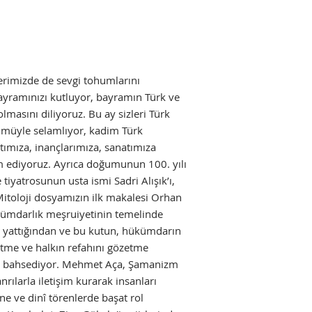
rimizde de sevgi tohumlarını
ayramınızı kutluyor, bayramın Türk ve
lmasını diliyoruz. Bu ay sizleri Türk
lümüyle selamlıyor, kadim Türk
atımıza, inançlarımıza, sanatımıza
m ediyoruz. Ayrıca doğumunun 100. yılı
tiyatrosunun usta ismi Sadri Alışık’ı,
Mitoloji dosyamızın ilk makalesi Orhan
hükümdarlık meşruiyetinin temelinde
n yattığından ve bu kutun, hükümdarın
etme ve halkın refahını gözetme
en bahsediyor. Mehmet Aça, Şamanizm
rılarla iletişim kurarak insanları
ine ve dinî törenlerde başat rol