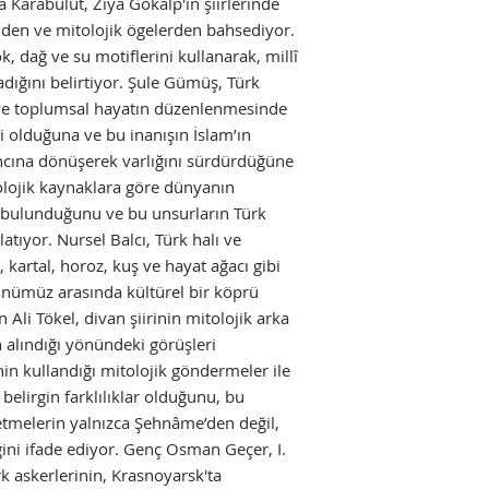
 Karabulut, Ziya Gökalp'in şiirlerinde
den ve mitolojik ögelerden bahsediyor.
, dağ ve su motiflerini kullanarak, millî
adığını belirtiyor. Şule Gümüş, Türk
 ve toplumsal hayatın düzenlenmesinde
i olduğuna ve bu inanışın İslam’ın
nancına dönüşerek varlığını sürdürdüğüne
lojik kaynaklara göre dünyanın
n bulunduğunu ve bu unsurların Türk
latıyor. Nursel Balcı, Türk halı ve
, kartal, horoz, kuş ve hayat ağacı gibi
günümüz arasında kültürel bir köprü
Ali Tökel, divan şiirinin mitolojik arka
alındığı yönündeki görüşleri
nin kullandığı mitolojik göndermeler ile
elirgin farklılıklar olduğunu, bu
tmelerin yalnızca Şehnâme’den değil,
ini ifade ediyor. Genç Osman Geçer, I.
k askerlerinin, Krasnoyarsk'ta