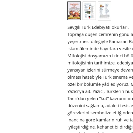
Sevgili Türk Edebiyatı okurları,
Toprağa düşen cemrenin gönülle
yeşertmesi dileğiyle Ramazan B
İslam âleminde hayırlara vesile o
Mitolojisi dosyamızın ikinci bö
mitolojisinin tarihimize, edebiy
yansıyan izlerini sürmeye deva
olması hasebiyle Türk sinema ve 
özel bir bölümle yâd ediyoruz. 
Yazıcı’ya ait. Yazıcı, Türklerin 
Tanrı’dan gelen “kut” kavramını
düzenini sağlama, adaleti tesis 
görevlerini sembolize ettiğind
inancına göre kamların ruh ve tan
iyileştirdiğine, kehanet bildirdiğ