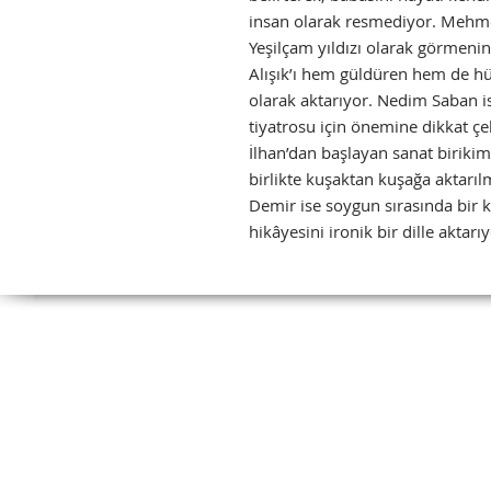
insan olarak resmediyor. Mehmet 
Yeşilçam yıldızı olarak görmeni
Alışık’ı hem güldüren hem de h
olarak aktarıyor. Nedim Saban is
tiyatrosu için önemine dikkat çe
İlhan’dan başlayan sanat birikim
birlikte kuşaktan kuşağa aktarı
Demir ise soygun sırasında bir k
hikâyesini ironik bir dille aktarıy
Tel:
(212) 526 16
(212) 527 50
Fax: (212) 513 77