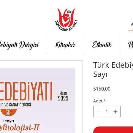
ebiyatı Dergisi
Kitaplar
Etkinlik
B
Türk Edebiy
Sayı
Fiyat
₺150,00
Adet
*