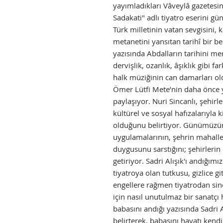
yayımladıkları Vâveylâ gazetesi
Sadakati" adlı tiyatro eserini gü
Türk milletinin vatan sevgisini,
metanetini yansıtan tarihî bir b
yazısında Abdalların tarihini mer
dervişlik, ozanlık, âşıklık gibi fa
halk müziğinin can damarları old
Ömer Lütfi Mete’nin daha önce y
paylaşıyor. Nuri Sincanlı, şehirler
kültürel ve sosyal hafızalarıyla
olduğunu belirtiyor. Günümüzün
uygulamalarının, şehrin mahall
duygusunu sarstığını; şehirlerin 
getiriyor. Sadri Alışık'ı andığımı
tiyatroya olan tutkusu, gizlice gi
engellere rağmen tiyatrodan si
için nasıl unutulmaz bir sanatçı h
babasını andığı yazısında Sadri A
belirterek, babasını hayatı kend