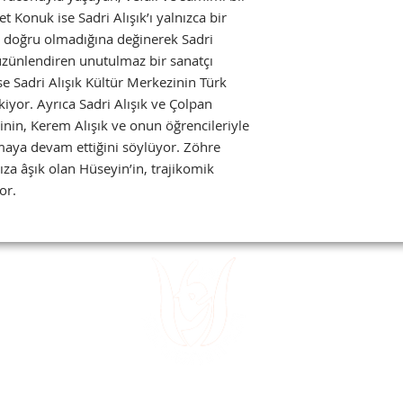
Konuk ise Sadri Alışık’ı yalnızca bir
n doğru olmadığına değinerek Sadri
üzünlendiren unutulmaz bir sanatçı
e Sadri Alışık Kültür Merkezinin Türk
kiyor. Ayrıca Sadri Alışık ve Çolpan
inin, Kerem Alışık ve onun öğrencileriyle
lmaya devam ettiğini söylüyor. Zöhre
ıza âşık olan Hüseyin’in, trajikomik
or.
 15
Divanyolu
 32
Sultanahm
 49