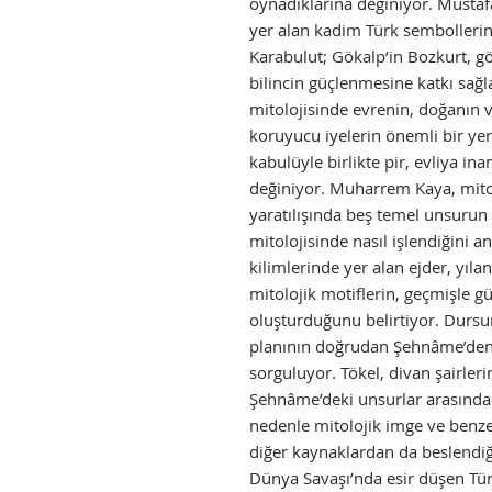
oynadıklarına değiniyor. Mustafa
yer alan kadim Türk sembollerin
Karabulut; Gökalp’in Bozkurt, gök
bilincin güçlenmesine katkı sağl
mitolojisinde evrenin, doğanın
koruyucu iyelerin önemli bir yer
kabulüyle birlikte pir, evliya i
değiniyor. Muharrem Kaya, mito
yaratılışında beş temel unsuru
mitolojisinde nasıl işlendiğini an
kilimlerinde yer alan ejder, yılan
mitolojik motiflerin, geçmişle 
oluşturduğunu belirtiyor. Dursun 
planının doğrudan Şehnâme’den 
sorguluyor. Tökel, divan şairleri
Şehnâme’deki unsurlar arasında b
nedenle mitolojik imge ve benze
diğer kaynaklardan da beslendiğ
Dünya Savaşı’nda esir düşen Tür