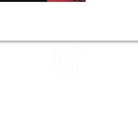
 15
Divanyolu
 32
Sultanahm
 49
~
E-posta:
tedev30@gmail.com