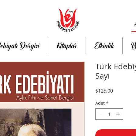
ebiyatı Dergisi
Kitaplar
Etkinlik
B
Türk Edebiy
Sayı
Fiyat
₺125,00
Adet
*