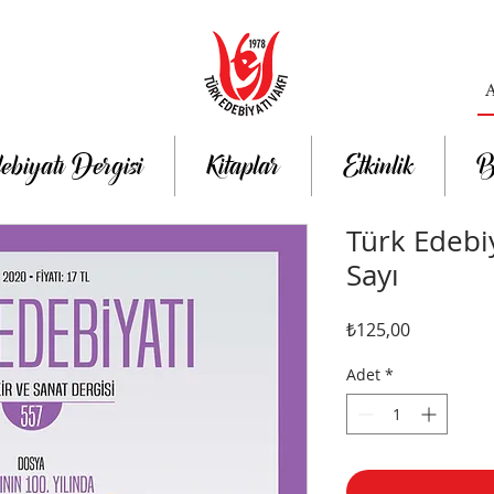
ebiyatı Dergisi
Kitaplar
Etkinlik
B
Türk Edebiy
Sayı
Fiyat
₺125,00
Adet
*