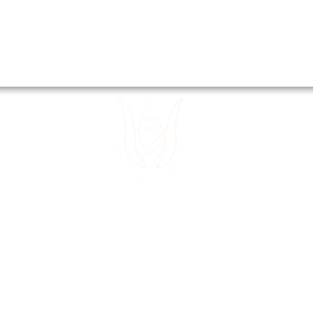
 15
Divanyolu
 32
Sultanahm
 49
~
E-posta:
tedev30@gmail.com
ürk Edebiyatı Dergisi
Genç Sanat
Kitaplar
Etkinlik
Basında B