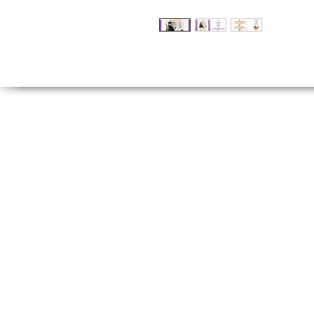
Tel:
(212) 526 16
(212) 527 50
Fax: (212) 513 77
Hakkımızda
T