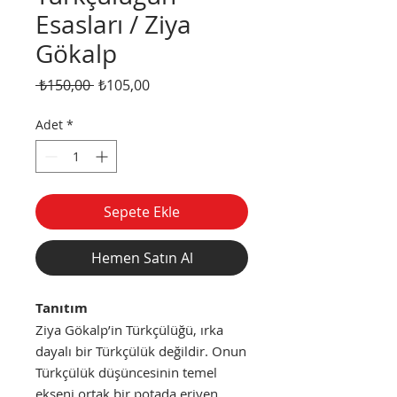
Esasları / Ziya
Gökalp
Normal
İndirimli
 ₺150,00 
₺105,00
Fiyat
Fiyat
Adet
*
Sepete Ekle
Hemen Satın Al
Tanıtım
Ziya Gökalp’in Türkçülüğü, ırka
dayalı bir Türkçülük değildir. Onun
Türkçülük düşüncesinin temel
ekseni ortak bir potada eriyen,