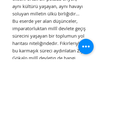
aynı kültürü yaşayan, aynı havayı
soluyan milletin ülkü birliğidir...
Bu eserde yer alan düşünceler,
imparatorluktan millî devlete geçiş
sürecini yaşayan bir toplumun yol
haritası niteliğindedir. Fikirleriyle
bu karmaşık süreci aydınlatan Ziya
Gökalp millî devletin de hangi
temeller üzerinde inşa edilmesi
gerekliliğini sistemli bir şekilde
ortaya koymuştur.
Ayrıntılar
Sayfa: 160
Yayın Yılı: 2020
Kağıdı: Enso 70 gr. Lux Creamy.
Divanyolu
Tel:
(212) 526 16 15
Ebat: 13,5 X 21
Caddesi, Nu: 14,
(212) 527 50 32
Sultanahmet /
Kapak: 350 gr. Mat Kuşe
Fax:
(212) 513 77