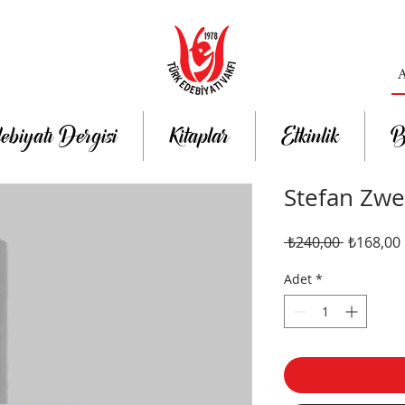
ebiyatı Dergisi
Kitaplar
Etkinlik
B
Stefan Zwei
Normal
 ₺240,00 
₺168,00
Fiyat
Adet
*