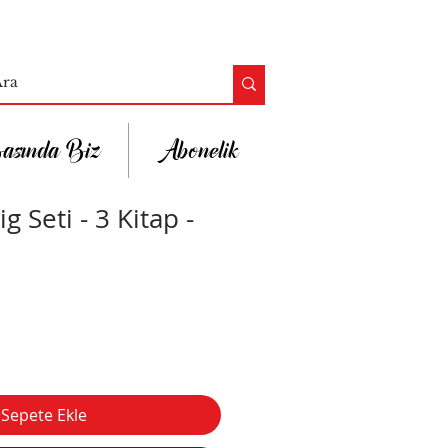
asında Biz
Abonelik
g Seti - 3 Kitap -
İndirimli
Fiyat
Sepete Ekle