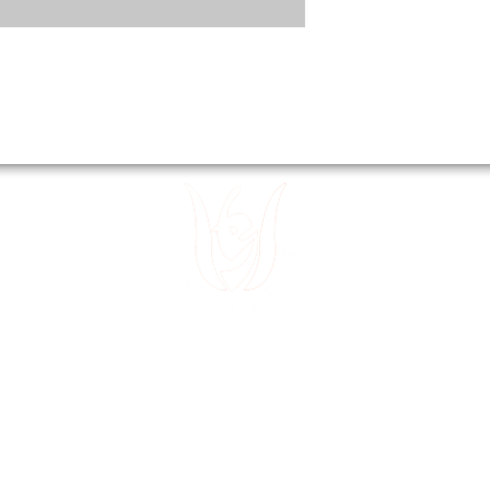
 15
Divanyolu
 32
Sultanahm
 49
~
E-posta:
tedev30@gmail.com