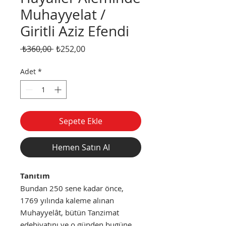
Muhayyelat /
Giritli Aziz Efendi
Normal
İndirimli
 ₺360,00 
₺252,00
Fiyat
Fiyat
Adet
*
Sepete Ekle
Hemen Satın Al
Tanıtım
Bundan 250 sene kadar önce,
1769 yılında kaleme alınan
Muhayyelât, bütün Tanzimat
edebiyatını ve o günden bugüne