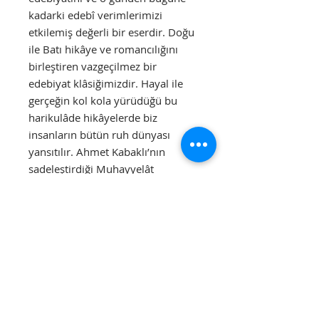
kadarki edebî verimlerimizi
etkilemiş değerli bir eserdir. Doğu
ile Batı hikâye ve romancılığını
birleştiren vazgeçilmez bir
edebiyat klâsiğimizdir. Hayal ile
gerçeğin kol kola yürüdüğü bu
harikulâde hikâyelerde biz
insanların bütün ruh dünyası
yansıtılır. Ahmet Kabaklı’nın
sadeleştirdiği Muhayyelât
okuyucusuna çok zevkli anlar
geçirtecek, hem hülyalara
daldırtacak, hem de
düşündürtecektir.
Ayrıntılar
Sayfa: 352