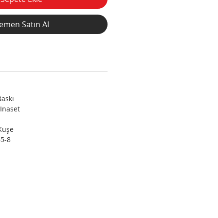
emen Satın Al
Baskı
 Inaset
Kuşe
65-8