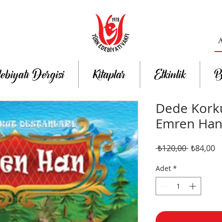
ebiyatı Dergisi
Kitaplar
Etkinlik
B
Dede Korku
Emren Ha
Normal
İn
 ₺120,00 
₺84,00
Fiyat
Fi
Adet
*