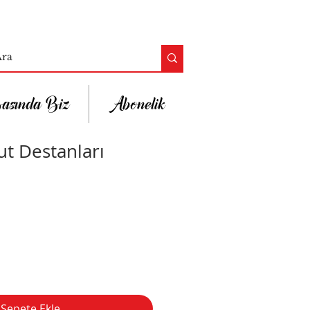
asında Biz
Abonelik
t Destanları
n
dirimli
yat
Sepete Ekle