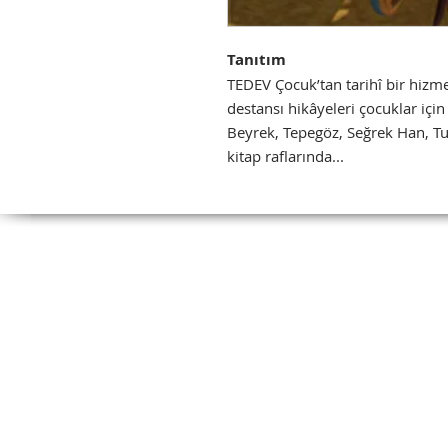
Tanıtım
TEDEV Çocuk’tan tarihî bir hizme
destansı hikâyeleri çocuklar iç
Beyrek, Tepegöz, Seğrek Han, T
kitap raflarında...
Tel:
(212) 526 16
(212) 527 50
Fax: (212) 513 77