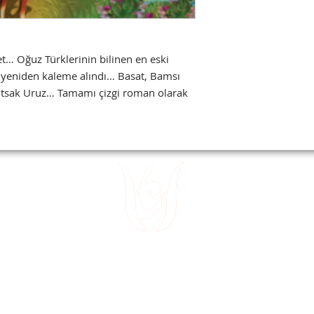
t… Oğuz Türklerinin bilinen en eski
in yeniden kaleme alındı… Basat, Bamsı
utsak Uruz… Tamamı çizgi roman olarak
 15
Divanyolu
 32
Sultanahm
 49
~
E-posta:
tedev30@gmail.com