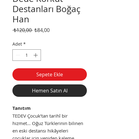
Destanları Boğaç
Han
Normal
İndirimli
 ₺120,00 
₺84,00
Fiyat
Fiyat
Adet
*
Sepete Ekle
Hemen Satın Al
Tanıtım
TEDEV Çocuk’tan tarihî bir
hizmet… Oğuz Türklerinin bilinen
en eski destansı hikâyeleri
çocuklar için yeniden kaleme