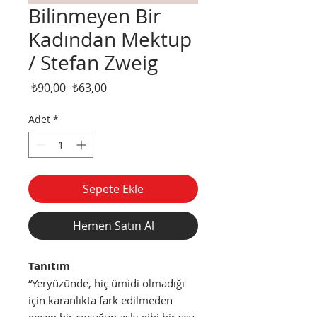
Bilinmeyen Bir
Kadından Mektup
/ Stefan Zweig
Normal
İndirimli
 ₺90,00 
₺63,00
Fiyat
Fiyat
Adet
*
Sepete Ekle
Hemen Satın Al
Tanıtım
“Yeryüzünde, hiç ümidi olmadığı
için karanlıkta fark edilmeden