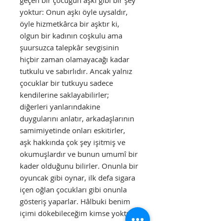
geçen bir çocuğun aşkı gibi bir şey
yoktur: Onun aşkı öyle uysaldır,
öyle hizmetkârca bir aşktır ki,
olgun bir kadının coşkulu ama
şuursuzca talepkâr sevgisinin
hiçbir zaman olamayacağı kadar
tutkulu ve sabırlıdır. Ancak yalnız
çocuklar bir tutkuyu sadece
kendilerine saklayabilirler;
diğerleri yanlarındakine
duygularını anlatır, arkadaşlarının
samimiyetinde onları eskitirler,
aşk hakkında çok şey işitmiş ve
okumuşlardır ve bunun umumî bir
kader olduğunu bilirler. Onunla bir
oyuncak gibi oynar, ilk defa sigara
içen oğlan çocukları gibi onunla
gösteriş yaparlar. Hâlbuki benim
içimi dökebileceğim kimse yoktu,