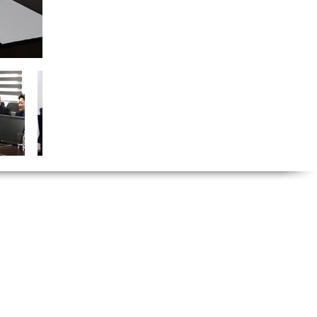
 Caddesi, Nu: 14,
et / İstanbul