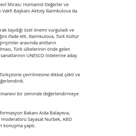
sevî Mirası: Hümanist Değerler ve
 Vakfı Başkanı Aktoty Raimkulova da
ak taşıdığı özel önemi vurguladı ve
i ifade etti. Raimkulova, Türk Kültür
irişimler arasında anıtların
ulması, Türk ülkelerinin önde gelen
l sanatlarının UNESCO listelerine aday
ürkçesine çevrilmesine dikkat çekti ve
ğerlendirdi.
 ve manevi bir zeminde değerlendirmeye
nformasyon Bakanı Aida Balayeva,
el moderatörü Sayasat Nurbek, ABD
an konuşma yaptı.