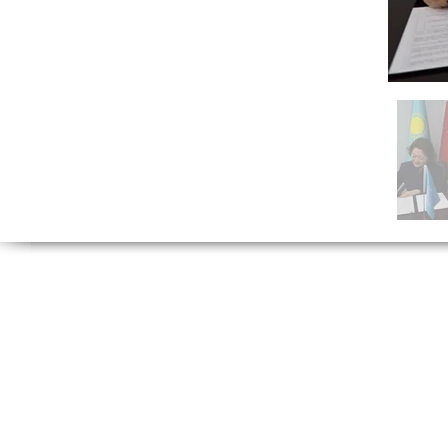
Tel:
(212) 526 16
(212) 527 50
Fax: (212) 513 77