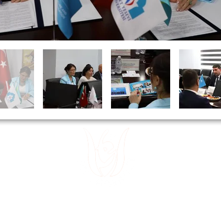
 15
Divanyolu
 32
Sultanahm
 49
~