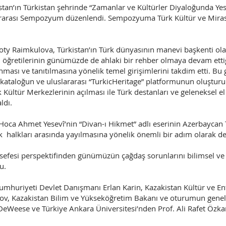
tan’ın Türkistan şehrinde “Zamanlar ve Kültürler Diyaloğunda Ye
ararası Sempozyum düzenlendi. Sempozyuma Türk Kültür ve Miras
 Raimkulova, Türkistan’ın Türk dünyasının manevi başkenti olar
ğretilerinin günümüzde de ahlaki bir rehber olmaya devam ettiğin
ması ve tanıtılmasına yönelik temel girişimlerini takdim etti. Bu g
al kataloğun ve uluslararası “TurkicHeritage” platformunun oluştur
k Kültür Merkezlerinin açılması ile Türk destanları ve geleneksel e
ldı.
Hoca Ahmet Yesevî’nin “Divan-ı Hikmet” adlı eserinin Azerbaycan T
 halkları arasında yayılmasına yönelik önemli bir adım olarak de
 felsefesi perspektifinden günümüzün çağdaş sorunlarını bilimsel
u.
mhuriyeti Devlet Danışmanı Erlan Karin, Kazakistan Kültür ve E
şerov, Kazakistan Bilim ve Yükseköğretim Bakanı ve oturumun gen
 DeWeese ve Türkiye Ankara Üniversitesi’nden Prof. Ali Rafet Özk