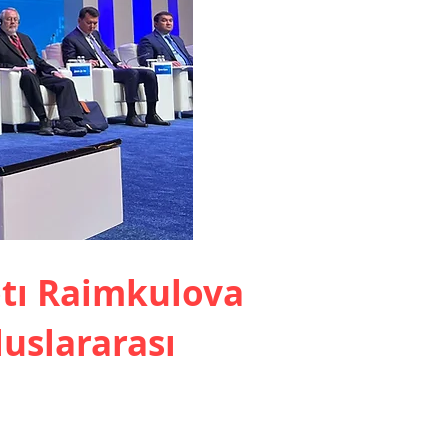
otı Raimkulova
luslararası