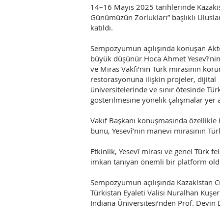
14–16 Mayıs 2025 tarihlerinde Kazakis
Günümüzün Zorlukları” başlıklı Ulusl
katıldı.
Sempozyumun açılışında konuşan Aktoty
büyük düşünür Hoca Ahmet Yesevî’nin ö
ve Miras Vakfı’nın Türk mirasının korun
restorasyonuna ilişkin projeler, dijit
üniversitelerinde ve sınır ötesinde Tür
gösterilmesine yönelik çalışmalar yer a
Vakıf Başkanı konuşmasında özellikle 
bunu, Yesevî’nin manevi mirasının Türk
Etkinlik, Yesevî mirası ve genel Türk
imkan tanıyan önemli bir platform old
Sempozyumun açılışında Kazakistan Cu
Türkistan Eyaleti Valisi Nuralhan Ku
Indiana Üniversitesi’nden Prof. Devin