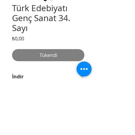
Türk Edebiyatı
Genç Sanat 34.
Sayı
Fiyat
₺0,00
Tükendi
İndir
Dergimizi
https://www.gencsanatd
ergi.com/sayi-3
4
adresinden
ücretsiz bir şekilde indirebilirsiniz.
Divanyolu
Tel:
(212) 526 16 15
Caddesi, Nu: 14,
(212) 527 50 32
Sultanahmet /
Fax:
(212) 513 77
İstanbul
49