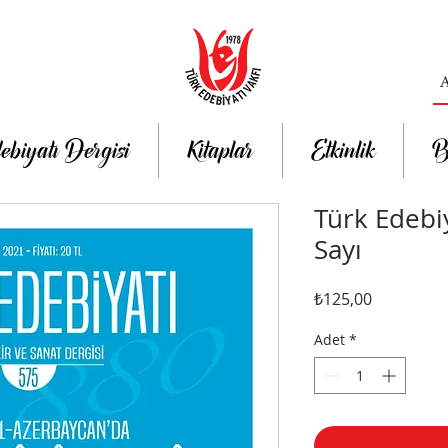
ebiyatı Dergisi
Kitaplar
Etkinlik
B
Türk Edebiy
Sayı
Fiyat
₺125,00
Adet
*