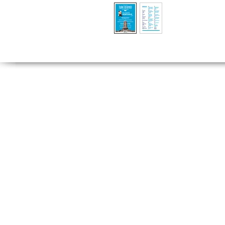
Tel:
(212) 526 16
(212) 527 50
Fax: (212) 513 77
Hakkımızda
T