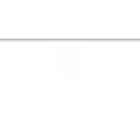
 15
Divanyolu
 32
Sultanahm
 49
~
E-posta:
tedev30@gmail.com
ürk Edebiyatı Dergisi
Genç Sanat
Kitaplar
Etkinlik
Basında B