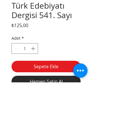
Türk Edebiyatı
Dergisi 541. Sayı
Fiyat
₺125,00
Adet
*
Sepete Ekle
Hemen Satın Al
Divanyolu
Tel:
(212) 526 16 15
Caddesi, Nu: 14,
(212) 527 50 32
Sultanahmet /
Fax:
(212) 513 77
İstanbul
49