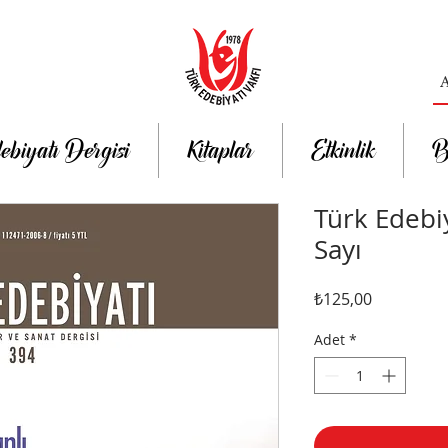
ebiyatı Dergisi
Kitaplar
Etkinlik
B
Türk Edebiy
Sayı
Fiyat
₺125,00
Adet
*