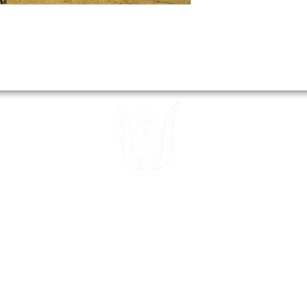
 15
Divanyolu
 32
Sultanahm
 49
~
E-posta:
tedev30@gmail.com