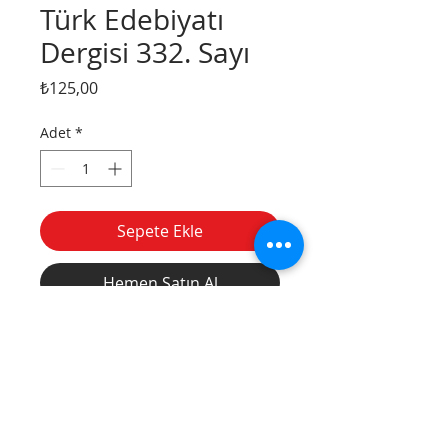
Türk Edebiyatı
Dergisi 332. Sayı
Fiyat
₺125,00
Adet
*
Sepete Ekle
Hemen Satın Al
Divanyolu
Tel:
(212) 526 16 15
Caddesi, Nu: 14,
(212) 527 50 32
Sultanahmet /
Fax:
(212) 513 77
İstanbul
49