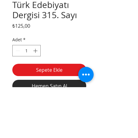
Türk Edebiyatı
Dergisi 315. Sayı
Fiyat
₺125,00
Adet
*
Sepete Ekle
Hemen Satın Al
Divanyolu
Tel:
(212) 526 16 15
Caddesi, Nu: 14,
(212) 527 50 32
Sultanahmet /
Fax:
(212) 513 77
İstanbul
49