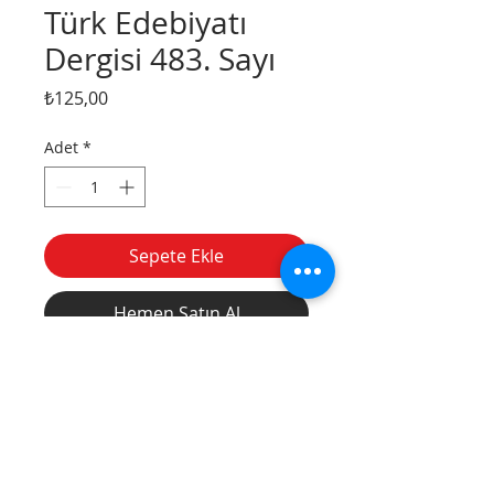
Türk Edebiyatı
Dergisi 483. Sayı
Fiyat
₺125,00
Adet
*
Sepete Ekle
Hemen Satın Al
Divanyolu
Tel:
(212) 526 16 15
Caddesi, Nu: 14,
(212) 527 50 32
Sultanahmet /
Fax:
(212) 513 77
İstanbul
49