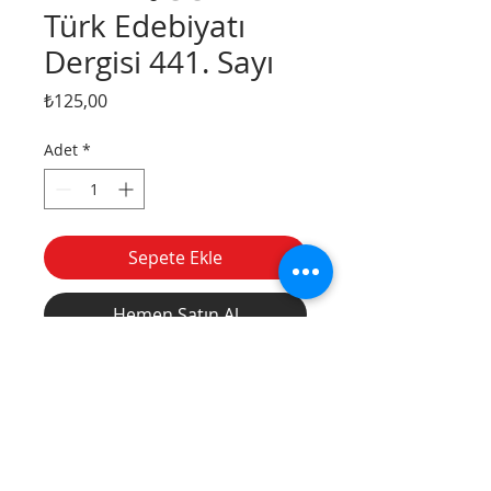
Türk Edebiyatı
Dergisi 441. Sayı
Fiyat
₺125,00
Adet
*
Sepete Ekle
Hemen Satın Al
Divanyolu
Tel:
(212) 526 16 15
Caddesi, Nu: 14,
(212) 527 50 32
Sultanahmet /
Fax:
(212) 513 77
İstanbul
49