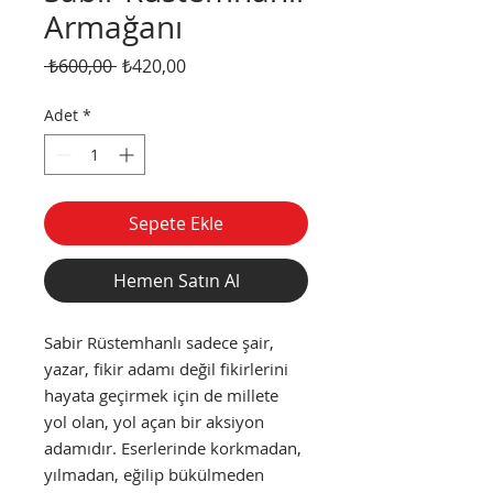
Armağanı
Normal
İndirimli
 ₺600,00 
₺420,00
Fiyat
Fiyat
Adet
*
Sepete Ekle
Hemen Satın Al
Sabir Rüstemhanlı sadece şair,
yazar, fikir adamı değil fikirlerini
hayata geçirmek için de millete
yol olan, yol açan bir aksiyon
adamıdır. Eserlerinde korkmadan,
yılmadan, eğilip bükülmeden